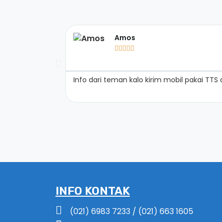
Amos





Info dari teman kalo kirim mobil pakai TT
INFO KONTAK
(021) 6983 7233 / (021) 663 1605