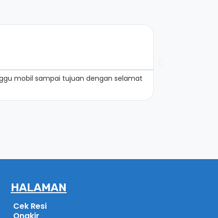
DJ S




minggu mobil sampai tujuan dengan selamat
Pengiriman bara
dimensi besar
HALAMAN
Cek Resi
Ongkir