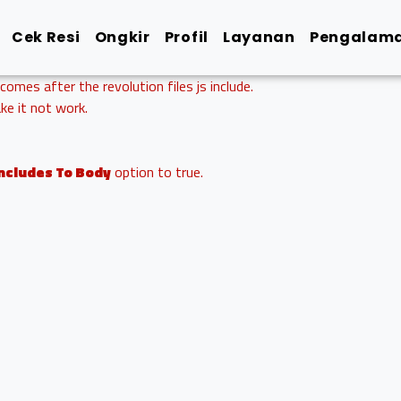
Cek Resi
Ongkir
Profil
Layanan
Pengalama
 comes after the revolution files js include.
ake it not work.
Includes To Body
option to true.